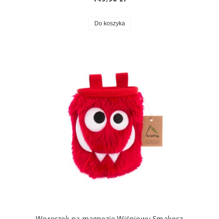
Do koszyka
Woreczek na magnezję Wiśniowy Smakosz